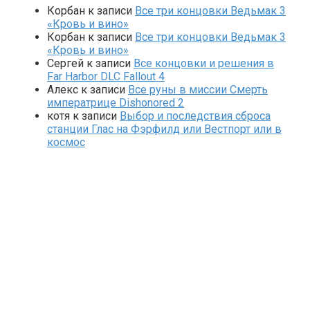
Корбан
к записи
Все три концовки Ведьмак 3
«Кровь и вино»
Корбан
к записи
Все три концовки Ведьмак 3
«Кровь и вино»
Сергей
к записи
Все концовки и решения в
Far Harbor DLC Fallout 4
Алекс
к записи
Все руны в миссии Смерть
императрице Dishonored 2
котя
к записи
Выбор и последствия сброса
станции Глас на Фэрфилд или Вестпорт или в
космос