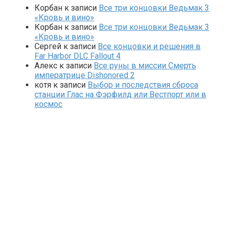
Корбан
к записи
Все три концовки Ведьмак 3
«Кровь и вино»
Корбан
к записи
Все три концовки Ведьмак 3
«Кровь и вино»
Сергей
к записи
Все концовки и решения в
Far Harbor DLC Fallout 4
Алекс
к записи
Все руны в миссии Смерть
императрице Dishonored 2
котя
к записи
Выбор и последствия сброса
станции Глас на Фэрфилд или Вестпорт или в
космос