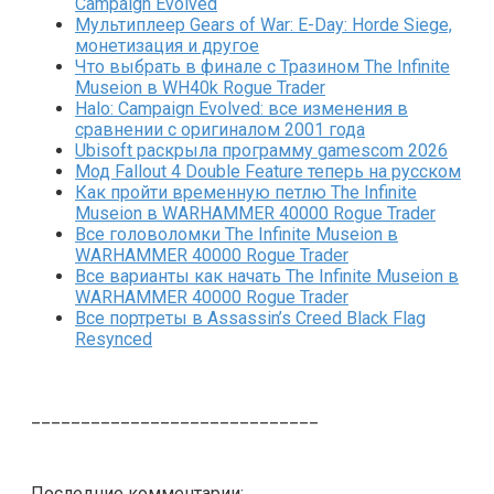
Campaign Evolved
Мультиплеер Gears of War: E-Day: Horde Siege,
монетизация и другое
Что выбрать в финале с Тразином The Infinite
Museion в WH40k Rogue Trader
Halo: Campaign Evolved: все изменения в
сравнении с оригиналом 2001 года
Ubisoft раскрыла программу gamescom 2026
Мод Fallout 4 Double Feature теперь на русском
Как пройти временную петлю The Infinite
Museion в WARHAMMER 40000 Rogue Trader
Все головоломки The Infinite Museion в
WARHAMMER 40000 Rogue Trader
Все варианты как начать The Infinite Museion в
WARHAMMER 40000 Rogue Trader
Все портреты в Assassin’s Creed Black Flag
Resynced
_____________________________
Последние комментарии: