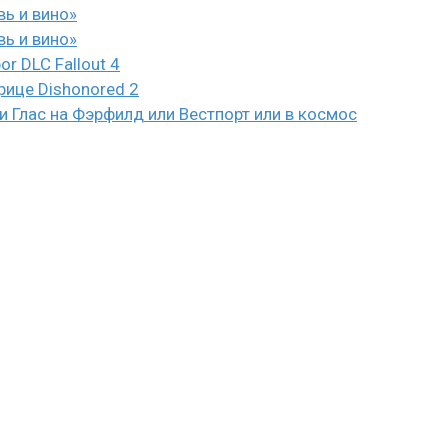
вь и вино»
вь и вино»
or DLC Fallout 4
рице Dishonored 2
 Глас на Фэрфилд или Вестпорт или в космос