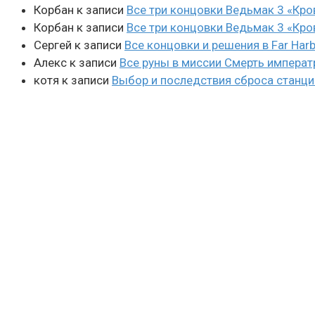
Корбан
к записи
Все три концовки Ведьмак 3 «Кро
Корбан
к записи
Все три концовки Ведьмак 3 «Кро
Сергей
к записи
Все концовки и решения в Far Harb
Алекс
к записи
Все руны в миссии Смерть императ
котя
к записи
Выбор и последствия сброса станции