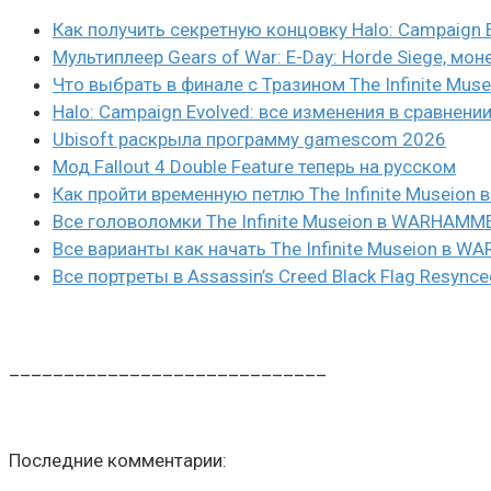
Как получить секретную концовку Halo: Campaign 
Мультиплеер Gears of War: E-Day: Horde Siege, мон
Что выбрать в финале с Тразином The Infinite Mus
Halo: Campaign Evolved: все изменения в сравнени
Ubisoft раскрыла программу gamescom 2026
Мод Fallout 4 Double Feature теперь на русском
Как пройти временную петлю The Infinite Museio
Все головоломки The Infinite Museion в WARHAMM
Все варианты как начать The Infinite Museion в 
Все портреты в Assassin’s Creed Black Flag Resynce
_____________________________
Последние комментарии: