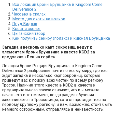
Все локации брони Брунцвика в Kingdom Come
Deliverance 2
Часовня в скалах
Место для охоты на волков
Пруд Видлак
Крест и скелет
Цыганский табор
Как получить секиру (полэкс) и кинжал Брунцвика
Загадка и несколько карт сокровищ ведут к
элементам брони Брунцвика в квесте KCD2 за
предзаказ «Лев на гербе».
Локации брони Рыцаря Брунцвика в Kingdom Come
Deliverance 2 разбросаны почти по всему миру, где вас
ждет загадка и несколько карт сокровищ, которые
приведут вас к поиску всех частей по всему региону
Тросок. Наличие этого квеста в KCD2 в качестве
предварительного заказа означает, что вы можете
начать его в тот момент, когда раздел обучения
заканчивается в Тросковицы, хотя он проведет вас по
первому крупному региону, и вам, возможно, стоит быть
немного осторожным, отправляясь в неизвестность.