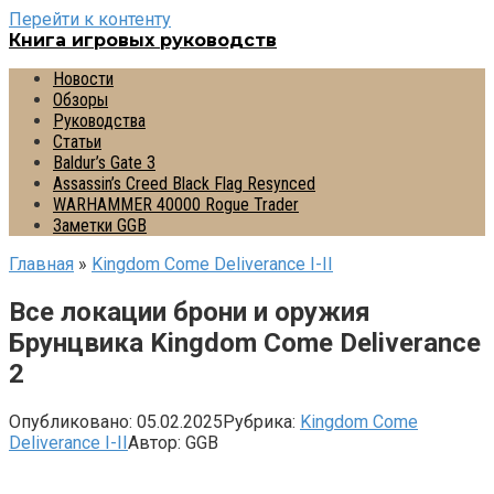
Перейти к контенту
Книга игровых руководств
Новости
Обзоры
Руководства
Статьи
Baldur’s Gate 3
Assassin’s Creed Black Flag Resynced
WARHAMMER 40000 Rogue Trader
Заметки GGB
Главная
»
Kingdom Come Deliverance I-II
Все локации брони и оружия
Брунцвика Kingdom Come Deliverance
2
Опубликовано:
05.02.2025
Рубрика:
Kingdom Come
Deliverance I-II
Автор:
GGB