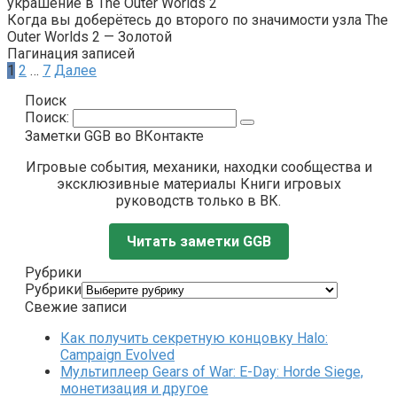
украшение в The Outer Worlds 2
Когда вы доберётесь до второго по значимости узла The
Outer Worlds 2 — Золотой
Пагинация записей
1
2
…
7
Далее
Поиск
Поиск:
Заметки GGB во ВКонтакте
Игровые события, механики, находки сообщества и
эксклюзивные материалы Книги игровых
руководств только в ВК.
Читать заметки GGB
Рубрики
Рубрики
Свежие записи
Как получить секретную концовку Halo:
Campaign Evolved
Мультиплеер Gears of War: E-Day: Horde Siege,
монетизация и другое