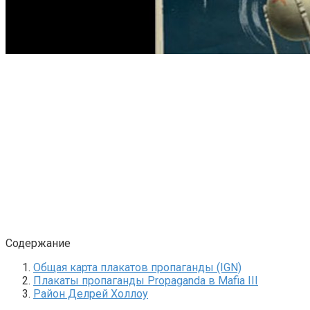
Содержание
Общая карта плакатов пропаганды (IGN)
Плакаты пропаганды Propaganda в Mafia III
Район Делрей Холлоу