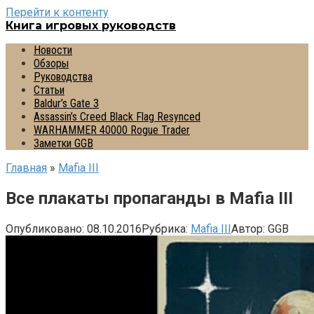
Перейти к контенту
Книга игровых руководств
Новости
Обзоры
Руководства
Статьи
Baldur’s Gate 3
Assassin’s Creed Black Flag Resynced
WARHAMMER 40000 Rogue Trader
Заметки GGB
Главная
»
Mafia III
Все плакаты пропаганды в Mafia III
Опубликовано:
08.10.2016
Рубрика:
Mafia III
Автор:
GGB