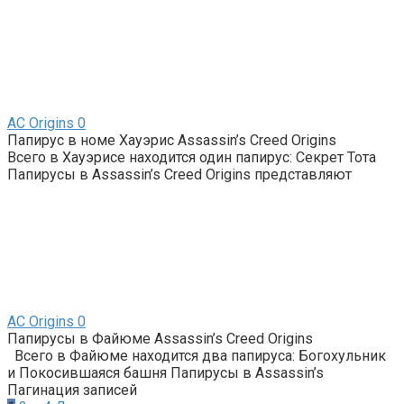
AС Origins
0
Папирус в номе Хауэрис Assassin’s Creed Origins
Всего в Хауэрисе находится один папирус: Секрет Тота
Папирусы в Assassin’s Creed Origins представляют
AС Origins
0
Папирусы в Файюме Assassin’s Creed Origins
Всего в Файюме находится два папируса: Богохульник
и Покосившаяся башня Папирусы в Assassin’s
Пагинация записей