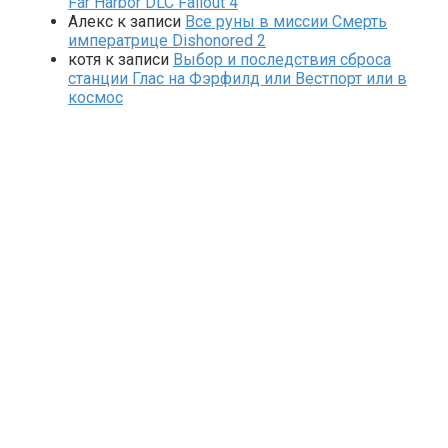
Far Harbor DLC Fallout 4
Алекс
к записи
Все руны в миссии Смерть
императрице Dishonored 2
котя
к записи
Выбор и последствия сброса
станции Глас на Фэрфилд или Вестпорт или в
космос