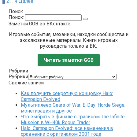
1
2
…
4
Далее
Поиск
Поиск:
Заметки GGB во ВКонтакте
Игровые события, механики, находки сообщества и
эксклюзивные материалы Книги игровых
руководств только в ВК.
Читать заметки GGB
Рубрики
Рубрики
Свежие записи
Как получить секретную концовку Halo:
Campaign Evolved
Мультиплеер Gears of War: E-Day: Horde Siege,
монетизация и другое
Что выбрать в финале с Тразином The Infinite
Museion в WH40k Rogue Trader
Halo: Campaign Evolved: все изменения в
сравнении с оригиналом 2001 года