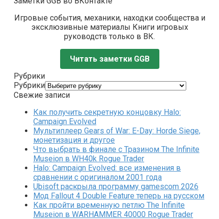
Заметки GGB во ВКонтакте
Игровые события, механики, находки сообщества и
эксклюзивные материалы Книги игровых
руководств только в ВК.
Читать заметки GGB
Рубрики
Рубрики
Свежие записи
Как получить секретную концовку Halo:
Campaign Evolved
Мультиплеер Gears of War: E-Day: Horde Siege,
монетизация и другое
Что выбрать в финале с Тразином The Infinite
Museion в WH40k Rogue Trader
Halo: Campaign Evolved: все изменения в
сравнении с оригиналом 2001 года
Ubisoft раскрыла программу gamescom 2026
Мод Fallout 4 Double Feature теперь на русском
Как пройти временную петлю The Infinite
Museion в WARHAMMER 40000 Rogue Trader