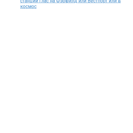
станции Глас на Фэрфилд или Вестпорт или в
космос