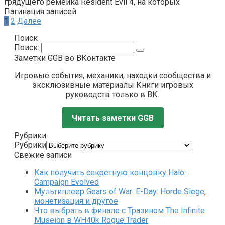
грядущего ремейка Resident Evil 4, на которых
Пагинация записей
1
2
Далее
Поиск
Поиск:
Заметки GGB во ВКонтакте
Игровые события, механики, находки сообщества и
эксклюзивные материалы Книги игровых
руководств только в ВК.
Читать заметки GGB
Рубрики
Рубрики
Свежие записи
Как получить секретную концовку Halo:
Campaign Evolved
Мультиплеер Gears of War: E-Day: Horde Siege,
монетизация и другое
Что выбрать в финале с Тразином The Infinite
Museion в WH40k Rogue Trader