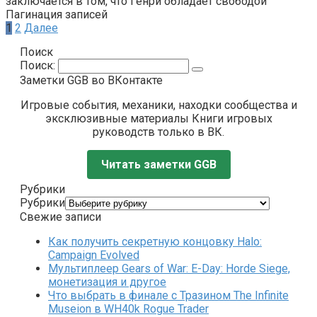
заключается в том, что Генри обладает свободой
Пагинация записей
1
2
Далее
Поиск
Поиск:
Заметки GGB во ВКонтакте
Игровые события, механики, находки сообщества и
эксклюзивные материалы Книги игровых
руководств только в ВК.
Читать заметки GGB
Рубрики
Рубрики
Свежие записи
Как получить секретную концовку Halo:
Campaign Evolved
Мультиплеер Gears of War: E-Day: Horde Siege,
монетизация и другое
Что выбрать в финале с Тразином The Infinite
Museion в WH40k Rogue Trader