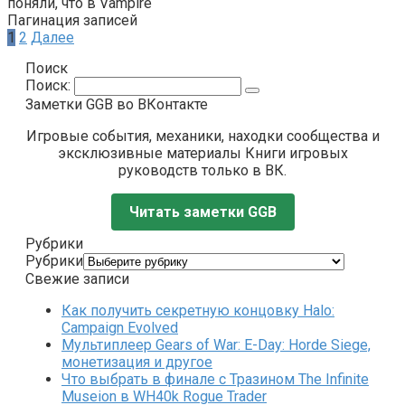
поняли, что в Vampire
Пагинация записей
1
2
Далее
Поиск
Поиск:
Заметки GGB во ВКонтакте
Игровые события, механики, находки сообщества и
эксклюзивные материалы Книги игровых
руководств только в ВК.
Читать заметки GGB
Рубрики
Рубрики
Свежие записи
Как получить секретную концовку Halo:
Campaign Evolved
Мультиплеер Gears of War: E-Day: Horde Siege,
монетизация и другое
Что выбрать в финале с Тразином The Infinite
Museion в WH40k Rogue Trader