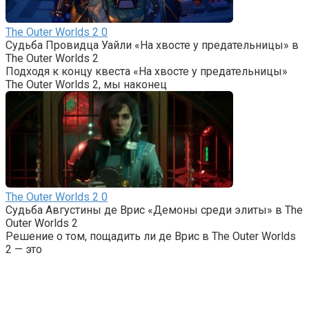
The Outer Worlds 2
0
Судьба Провидца Уайли «На хвосте у предательницы» в
The Outer Worlds 2
Подходя к концу квеста «На хвосте у предательницы»
The Outer Worlds 2, мы наконец
The Outer Worlds 2
0
Судьба Августины де Врис «Демоны среди элиты» в The
Outer Worlds 2
Решение о том, пощадить ли де Врис в The Outer Worlds
2 — это