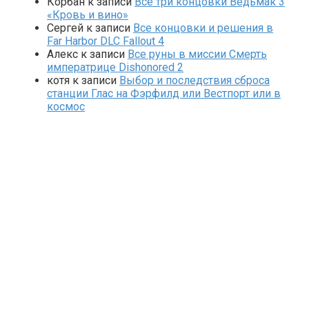
Корбан
к записи
Все три концовки Ведьмак 3
«Кровь и вино»
Сергей
к записи
Все концовки и решения в
Far Harbor DLC Fallout 4
Алекс
к записи
Все руны в миссии Смерть
императрице Dishonored 2
котя
к записи
Выбор и последствия сброса
станции Глас на Фэрфилд или Вестпорт или в
космос