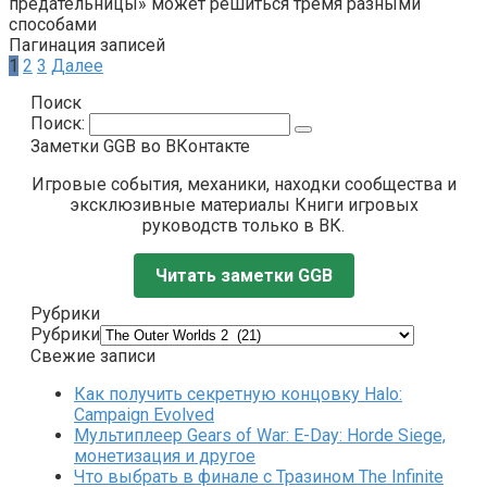
предательницы» может решиться тремя разными
способами
Пагинация записей
1
2
3
Далее
Поиск
Поиск:
Заметки GGB во ВКонтакте
Игровые события, механики, находки сообщества и
эксклюзивные материалы Книги игровых
руководств только в ВК.
Читать заметки GGB
Рубрики
Рубрики
Свежие записи
Как получить секретную концовку Halo:
Campaign Evolved
Мультиплеер Gears of War: E-Day: Horde Siege,
монетизация и другое
Что выбрать в финале с Тразином The Infinite