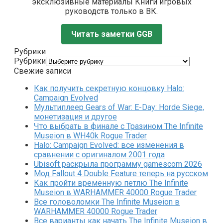
эксклюзивные материалы Книги игровых
руководств только в ВК.
Читать заметки GGB
Рубрики
Рубрики
Свежие записи
Как получить секретную концовку Halo:
Campaign Evolved
Мультиплеер Gears of War: E-Day: Horde Siege,
монетизация и другое
Что выбрать в финале с Тразином The Infinite
Museion в WH40k Rogue Trader
Halo: Campaign Evolved: все изменения в
сравнении с оригиналом 2001 года
Ubisoft раскрыла программу gamescom 2026
Мод Fallout 4 Double Feature теперь на русском
Как пройти временную петлю The Infinite
Museion в WARHAMMER 40000 Rogue Trader
Все головоломки The Infinite Museion в
WARHAMMER 40000 Rogue Trader
Все варианты как начать The Infinite Museion в