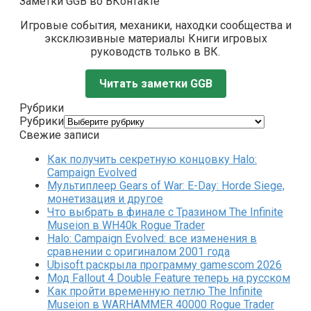
Заметки GGB во ВКонтакте
Игровые события, механики, находки сообщества и
эксклюзивные материалы Книги игровых
руководств только в ВК.
Читать заметки GGB
Рубрики
Рубрики
Свежие записи
Как получить секретную концовку Halo:
Campaign Evolved
Мультиплеер Gears of War: E-Day: Horde Siege,
монетизация и другое
Что выбрать в финале с Тразином The Infinite
Museion в WH40k Rogue Trader
Halo: Campaign Evolved: все изменения в
сравнении с оригиналом 2001 года
Ubisoft раскрыла программу gamescom 2026
Мод Fallout 4 Double Feature теперь на русском
Как пройти временную петлю The Infinite
Museion в WARHAMMER 40000 Rogue Trader