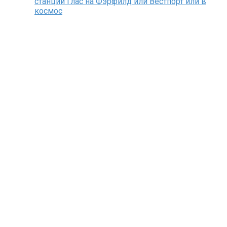
станции Глас на Фэрфилд или Вестпорт или в
космос