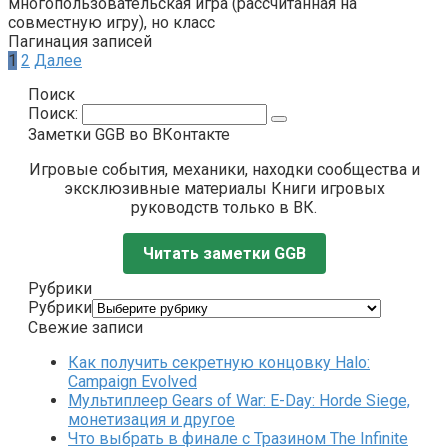
многопользовательская игра (рассчитанная на
совместную игру), но класс
Пагинация записей
1
2
Далее
Поиск
Поиск:
Заметки GGB во ВКонтакте
Игровые события, механики, находки сообщества и
эксклюзивные материалы Книги игровых
руководств только в ВК.
Читать заметки GGB
Рубрики
Рубрики
Свежие записи
Как получить секретную концовку Halo:
Campaign Evolved
Мультиплеер Gears of War: E-Day: Horde Siege,
монетизация и другое
Что выбрать в финале с Тразином The Infinite