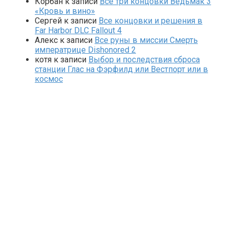
Корбан
к записи
Все три концовки Ведьмак 3
«Кровь и вино»
Сергей
к записи
Все концовки и решения в
Far Harbor DLC Fallout 4
Алекс
к записи
Все руны в миссии Смерть
императрице Dishonored 2
котя
к записи
Выбор и последствия сброса
станции Глас на Фэрфилд или Вестпорт или в
космос