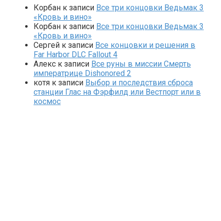
Корбан
к записи
Все три концовки Ведьмак 3
«Кровь и вино»
Корбан
к записи
Все три концовки Ведьмак 3
«Кровь и вино»
Сергей
к записи
Все концовки и решения в
Far Harbor DLC Fallout 4
Алекс
к записи
Все руны в миссии Смерть
императрице Dishonored 2
котя
к записи
Выбор и последствия сброса
станции Глас на Фэрфилд или Вестпорт или в
космос