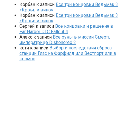
Корбан
к записи
Все три концовки Ведьмак 3
«Кровь и вино»
Корбан
к записи
Все три концовки Ведьмак 3
«Кровь и вино»
Сергей
к записи
Все концовки и решения в
Far Harbor DLC Fallout 4
Алекс
к записи
Все руны в миссии Смерть
императрице Dishonored 2
котя
к записи
Выбор и последствия сброса
станции Глас на Фэрфилд или Вестпорт или в
космос