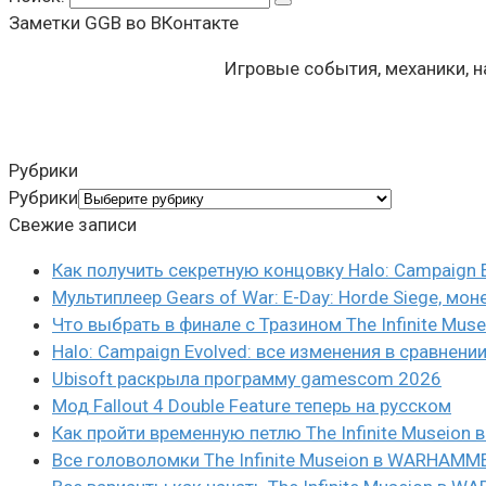
Заметки GGB во ВКонтакте
Игровые события, механики, 
Рубрики
Рубрики
Свежие записи
Как получить секретную концовку Halo: Campaign 
Мультиплеер Gears of War: E-Day: Horde Siege, мон
Что выбрать в финале с Тразином The Infinite Mus
Halo: Campaign Evolved: все изменения в сравнени
Ubisoft раскрыла программу gamescom 2026
Мод Fallout 4 Double Feature теперь на русском
Как пройти временную петлю The Infinite Museio
Все головоломки The Infinite Museion в WARHAMM