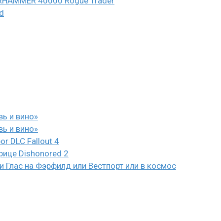
WARHAMMER 40000 Rogue Trader
d
вь и вино»
вь и вино»
or DLC Fallout 4
рице Dishonored 2
 Глас на Фэрфилд или Вестпорт или в космос