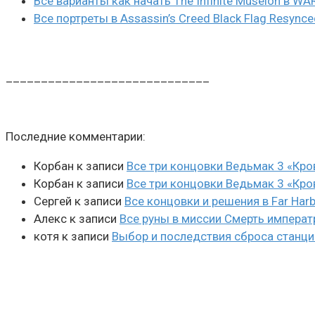
Все варианты как начать The Infinite Museion в 
Все портреты в Assassin’s Creed Black Flag Resynce
_____________________________
Последние комментарии:
Корбан
к записи
Все три концовки Ведьмак 3 «Кро
Корбан
к записи
Все три концовки Ведьмак 3 «Кро
Сергей
к записи
Все концовки и решения в Far Harb
Алекс
к записи
Все руны в миссии Смерть императ
котя
к записи
Выбор и последствия сброса станции