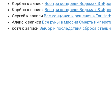
Корбан
к записи
Все три концовки Ведьмак 3 «Кро
Корбан
к записи
Все три концовки Ведьмак 3 «Кро
Сергей
к записи
Все концовки и решения в Far Harb
Алекс
к записи
Все руны в миссии Смерть императ
котя
к записи
Выбор и последствия сброса станции