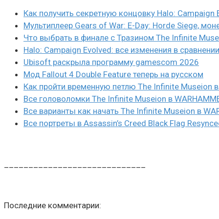
Как получить секретную концовку Halo: Campaign 
Мультиплеер Gears of War: E-Day: Horde Siege, мон
Что выбрать в финале с Тразином The Infinite Mus
Halo: Campaign Evolved: все изменения в сравнени
Ubisoft раскрыла программу gamescom 2026
Мод Fallout 4 Double Feature теперь на русском
Как пройти временную петлю The Infinite Museio
Все головоломки The Infinite Museion в WARHAMM
Все варианты как начать The Infinite Museion в 
Все портреты в Assassin’s Creed Black Flag Resynce
_____________________________
Последние комментарии: