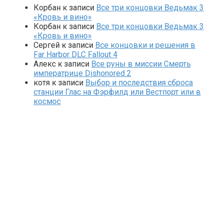
Корбан
к записи
Все три концовки Ведьмак 3
«Кровь и вино»
Корбан
к записи
Все три концовки Ведьмак 3
«Кровь и вино»
Сергей
к записи
Все концовки и решения в
Far Harbor DLC Fallout 4
Алекс
к записи
Все руны в миссии Смерть
императрице Dishonored 2
котя
к записи
Выбор и последствия сброса
станции Глас на Фэрфилд или Вестпорт или в
космос