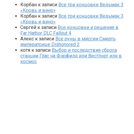
Корбан
к записи
Все три концовки Ведьмак 3
«Кровь и вино»
Корбан
к записи
Все три концовки Ведьмак 3
«Кровь и вино»
Сергей
к записи
Все концовки и решения в
Far Harbor DLC Fallout 4
Алекс
к записи
Все руны в миссии Смерть
императрице Dishonored 2
котя
к записи
Выбор и последствия сброса
станции Глас на Фэрфилд или Вестпорт или в
космос