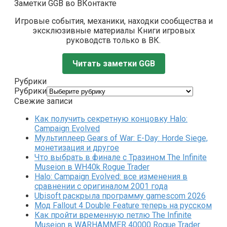
Заметки GGB во ВКонтакте
Игровые события, механики, находки сообщества и
эксклюзивные материалы Книги игровых
руководств только в ВК.
Читать заметки GGB
Рубрики
Рубрики
Свежие записи
Как получить секретную концовку Halo:
Campaign Evolved
Мультиплеер Gears of War: E-Day: Horde Siege,
монетизация и другое
Что выбрать в финале с Тразином The Infinite
Museion в WH40k Rogue Trader
Halo: Campaign Evolved: все изменения в
сравнении с оригиналом 2001 года
Ubisoft раскрыла программу gamescom 2026
Мод Fallout 4 Double Feature теперь на русском
Как пройти временную петлю The Infinite
Museion в WARHAMMER 40000 Rogue Trader