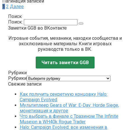
Пагинация записей
1
2
Далее
Поиск
Поиск:
Заметки GGB во ВКонтакте
Игровые события, механики, находки сообщества и
эксклюзивные материалы Книги игровых
руководств только в ВК.
Читать заметки GGB
Рубрики
Рубрики
Свежие записи
Как получить секретную концовку Halo:
Campaign Evolved
Мультиплеер Gears of War: E-Day: Horde Siege,
монетизация и другое
Что выбрать в финале с Тразином The Infinite
Museion в WH40k Rogue Trader
Halo: Campaign Evolved: все изменения в