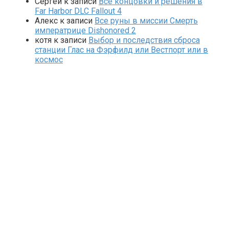
Сергей
к записи
Все концовки и решения в
Far Harbor DLC Fallout 4
Алекс
к записи
Все руны в миссии Смерть
императрице Dishonored 2
котя
к записи
Выбор и последствия сброса
станции Глас на Фэрфилд или Вестпорт или в
космос