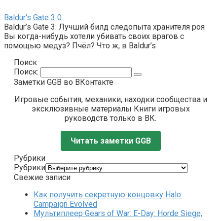
Baldur's Gate 3
0
Baldur’s Gate 3: Лучший билд следопыта хранителя роя
Вы когда-нибудь хотели убивать своих врагов с
помощью медуз? Пчёл? Что ж, в Baldur’s
Поиск
Поиск:
Заметки GGB во ВКонтакте
Игровые события, механики, находки сообщества и
эксклюзивные материалы Книги игровых
руководств только в ВК.
Читать заметки GGB
Рубрики
Рубрики
Свежие записи
Как получить секретную концовку Halo:
Campaign Evolved
Мультиплеер Gears of War: E-Day: Horde Siege,