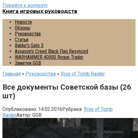
Перейти к контенту
Книга игровых руководств
Новости
Обзоры
Руководства
Статьи
Baldur’s Gate 3
Assassin’s Creed Black Flag Resynced
WARHAMMER 40000 Rogue Trader
Заметки GGB
Главная
»
Руководства
»
Rise of Tomb Raider
Все документы Советской базы (26
шт)
Опубликовано:
14.02.2016
Рубрика:
Rise of Tomb
Raider
Автор:
GGB