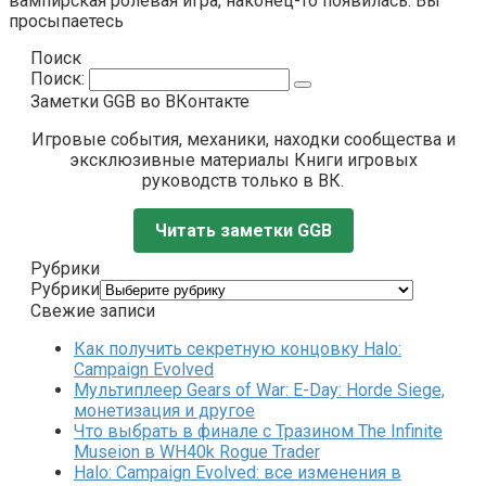
вампирская ролевая игра, наконец-то появилась. Вы
просыпаетесь
Поиск
Поиск:
Заметки GGB во ВКонтакте
Игровые события, механики, находки сообщества и
эксклюзивные материалы Книги игровых
руководств только в ВК.
Читать заметки GGB
Рубрики
Рубрики
Свежие записи
Как получить секретную концовку Halo:
Campaign Evolved
Мультиплеер Gears of War: E-Day: Horde Siege,
монетизация и другое
Что выбрать в финале с Тразином The Infinite
Museion в WH40k Rogue Trader
Halo: Campaign Evolved: все изменения в