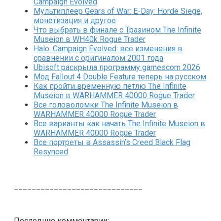
Campaign Evolved
Мультиплеер Gears of War: E-Day: Horde Siege,
монетизация и другое
Что выбрать в финале с Тразином The Infinite
Museion в WH40k Rogue Trader
Halo: Campaign Evolved: все изменения в
сравнении с оригиналом 2001 года
Ubisoft раскрыла программу gamescom 2026
Мод Fallout 4 Double Feature теперь на русском
Как пройти временную петлю The Infinite
Museion в WARHAMMER 40000 Rogue Trader
Все головоломки The Infinite Museion в
WARHAMMER 40000 Rogue Trader
Все варианты как начать The Infinite Museion в
WARHAMMER 40000 Rogue Trader
Все портреты в Assassin’s Creed Black Flag
Resynced
_____________________________
Последние комментарии: