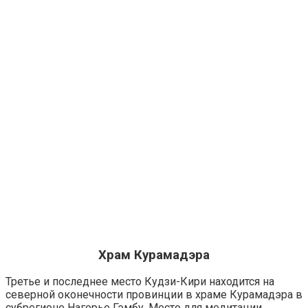
Храм Курамадэра
Третье и последнее место Кудзи-Кири находится на
северной оконечности провинции в храме Курамадэра в
субрегионе Нагорье Гэмбу. Место для медитации