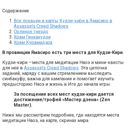
Содержание
Все локации и карты Кудзи-кири в Ямасиро в
Assassin’s Creed Shadows
Орлиное гнездо
Храм Гинкакудзи
Храм Курамадэра
В провинции Ямасиро есть три места для Кудзи-Кири.
Кудзи-кири —места для медитации Наоэ и мини-квесты
для неё в
Assassin’s Creed Shadows
. Эта цепочка
заданий, наряду с вашим стремлением выследить
синбакуфу, важна для кампании и помогает изучить
предысторию Наоэ и жизнь в Иге до начала игры.
За посещение всех мест кудзи-кири дается
достижение/трофей «Мастер дзена» (Zen
Master).
Ниже мы рассмотрим подробнее, где находятся места
медитации Наоэ, на карте, скринах мира.