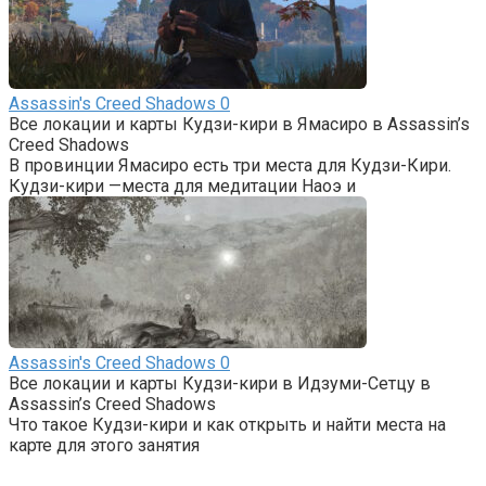
Assassin's Creed Shadows
0
Все локации и карты Кудзи-кири в Ямасиро в Assassin’s
Creed Shadows
В провинции Ямасиро есть три места для Кудзи-Кири.
Кудзи-кири —места для медитации Наоэ и
Assassin's Creed Shadows
0
Все локации и карты Кудзи-кири в Идзуми-Сетцу в
Assassin’s Creed Shadows
Что такое Кудзи-кири и как открыть и найти места на
карте для этого занятия