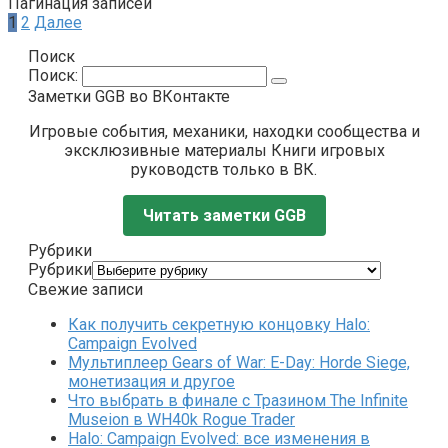
Пагинация записей
1
2
Далее
Поиск
Поиск:
Заметки GGB во ВКонтакте
Игровые события, механики, находки сообщества и
эксклюзивные материалы Книги игровых
руководств только в ВК.
Читать заметки GGB
Рубрики
Рубрики
Свежие записи
Как получить секретную концовку Halo:
Campaign Evolved
Мультиплеер Gears of War: E-Day: Horde Siege,
монетизация и другое
Что выбрать в финале с Тразином The Infinite
Museion в WH40k Rogue Trader
Halo: Campaign Evolved: все изменения в