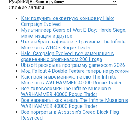
Рубрики
Свежие записи
Как получить секретную концовку Halo:
Campaign Evolved
Мультиплеер Gears of War: E-Day: Horde Siege,
монетизация и другое
Что выбрать в финале с Тразином The Infinite
Museion в WH40k Rogue Trader
Halo: Campaign Evolved: все изменения в
сравнении с оригиналом 2001 года
Ubisoft раскрыла программу gamescom 2026
Мод Fallout 4 Double Feature теперь на русском
Как пройти временную петлю The Infinite
Museion в WARHAMMER 40000 Rogue Trader
Все головоломки The Infinite Museion в
WARHAMMER 40000 Rogue Trader
Все варианты как начать The Infinite Museion в
WARHAMMER 40000 Rogue Trader
Все портреты в Assassin’s Creed Black Flag
Resynced