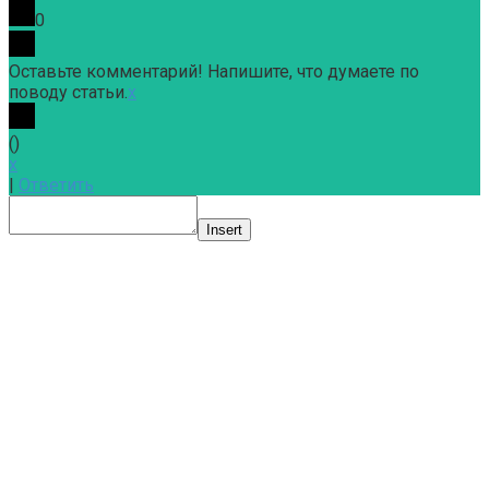
0
Оставьте комментарий! Напишите, что думаете по
поводу статьи.
x
(
)
x
|
Ответить
Insert